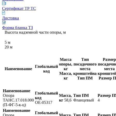
Сертификат ТР ТС
Листовка
Форма бланка ТЗ
Высота надземной части опоры, м
5
м
20
м
Масса
Тип
Размер
опоры,
посадочного
посадочн
Глобальный
Наименование
кг
места
места
код
Масса,
кронштейна
кронште
кг
Тип ПМ
Размер 
Наименование
Глобальный
Опора
Масса,
Тип ПМ
Размер 
код
ТАНС.17.018.000
кг
58,6
Фланцевый
4
OE-05317
(П-ФГ-5-к-ц)
Наименование
Глобальный
Опора
Масса,
Тип ПМ
Размер 