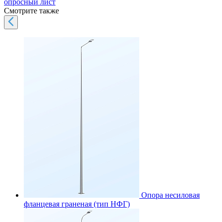
опросный лист
Смотрите также
Опора несиловая
фланцевая граненая (тип НФГ)