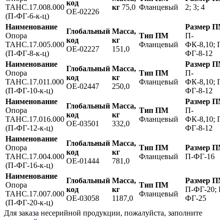
код
ТАНС.17.008.000
кг
75,0
Фланцевый
2; 3; 4
OE-02226
(П-ФГ-6-к-ц)
Наименование
Размер 
Глобальный
Масса,
Опора
Тип ПМ
П-
код
кг
ТАНС.17.005.000
Фланцевый
ФК-8,10; 
OE-02227
151,0
(П-ФГ-8-к-ц)
ФГ-8-12
Наименование
Размер 
Глобальный
Масса,
Опора
Тип ПМ
П-
код
кг
ТАНС.17.011.000
Фланцевый
ФК-8,10; 
OE-02447
250,0
(П-ФГ-10-к-ц)
ФГ-8-12
Наименование
Размер 
Глобальный
Масса,
Опора
Тип ПМ
П-
код
кг
ТАНС.17.016.000
Фланцевый
ФК-8,10; 
OE-03501
332,0
(П-ФГ-12-к-ц)
ФГ-8-12
Наименование
Глобальный
Масса,
Опора
Тип ПМ
Размер 
код
кг
ТАНС.17.004.000
Фланцевый
П-ФГ-16
OE-01444
781,0
(П-ФГ-16-к-ц)
Наименование
Глобальный
Масса,
Размер 
Опора
Тип ПМ
код
кг
П-ФГ-20; 
ТАНС.17.007.000
Фланцевый
OE-03058
1187,0
ФГ-25
(П-ФГ-20-к-ц)
Для заказа несерийной продукции, пожалуйста, заполните