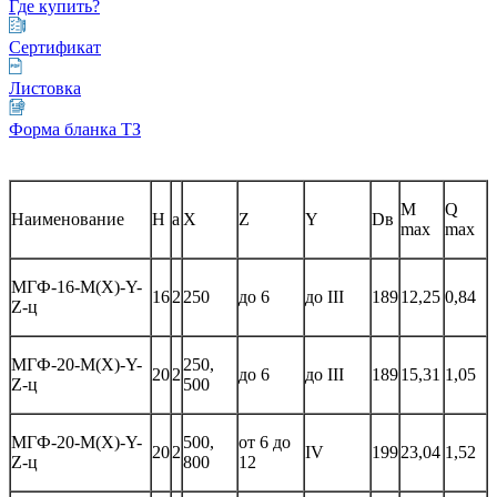
Где купить?
Сертификат
Листовка
Форма бланка ТЗ
М
Q
Наименование
H
а
Х
Z
Y
Dв
max
max
МГФ-16-М(Х)-Y-
16
2
250
до 6
до III
189
12,25
0,84
Z-ц
МГФ-20-М(Х)-Y-
250,
20
2
до 6
до III
189
15,31
1,05
Z-ц
500
МГФ-20-М(Х)-Y-
500,
от 6 до
20
2
IV
199
23,04
1,52
Z-ц
800
12