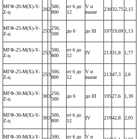
МГФ-20-М(Х)-Y-
500,
от 6 до
V и
20
2
230
32,75
2,15
Z-ц
800
12
выше
МГФ-25-М(Х)-Y-
250,
25
3
до 6
до III
197
19,69
1,13
Z-ц
500
МГФ-25-М(Х)-Y-
500,
от 6 до
25
3
IV
213
31,8
1,77
Z-ц
800
12
МГФ-25-М(Х)-Y-
500,
от 6 до
V и
25
3
213
47,3
2,6
Z-ц
800
12
выше
МГФ-30-М(Х)-Y-
250,
30
3
до 6
до III
195
27,6
1,39
Z-ц
500
МГФ-30-М(Х)-Y-
500,
от 6 до
30
3
IV
219
42,8
2,05
Z-ц
800
12
МГФ-30-М(Х)-Y-
500,
от 6 до
V и