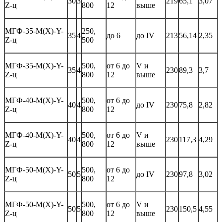
30
3
219
65,1
3,07
Z-ц
800
12
выше
МГФ-35-М(Х)-Y-
250,
35
4
до 6
до IV
213
56,14
2,35
Z-ц
500
МГФ-35-М(Х)-Y-
500,
от 6 до
V и
35
4
230
89,3
3,7
Z-ц
800
12
выше
МГФ-40-М(Х)-Y-
500,
от 6 до
40
4
до IV
230
75,8
2,82
Z-ц
800
12
МГФ-40-М(Х)-Y-
500,
от 6 до
V и
40
4
230
117,3
4,29
Z-ц
800
12
выше
МГФ-50-М(Х)-Y-
500,
от 6 до
50
5
до IV
230
97,8
3,02
Z-ц
800
12
МГФ-50-М(Х)-Y-
500,
от 6 до
V и
50
5
230
150,5
4,55
Z-ц
800
12
выше