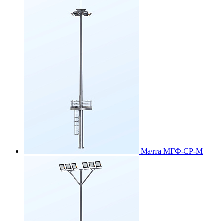
Мачта МГФ-СР-М